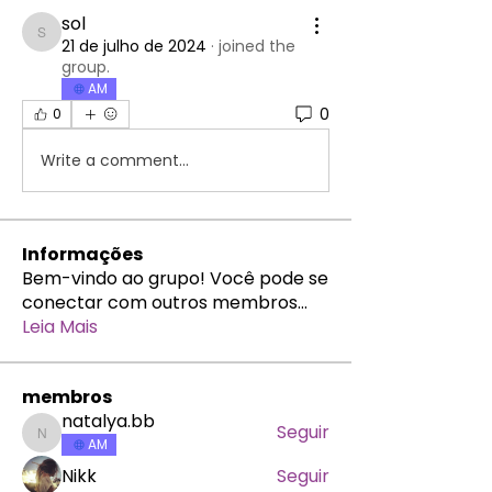
sol
sol
21 de julho de 2024
·
joined the
group.
AM
0
0
Write a comment...
Informações
Bem-vindo ao grupo! Você pode se
conectar com outros membros
...
Leia Mais
membros
natalya.bb
Seguir
natalya.bb
AM
Nikk
Seguir