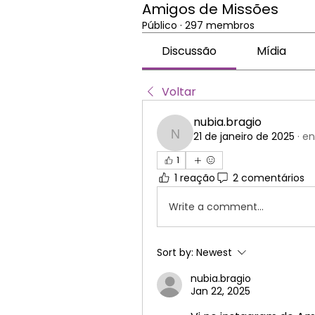
Amigos de Missões
Público
·
297 membros
Discussão
Mídia
Voltar
nubia.bragio
21 de janeiro de 2025
·
en
nubia.bragio
1
1 reação
2 comentários
Write a comment...
Sort by:
Newest
nubia.bragio
Jan 22, 2025