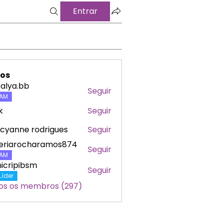
Entrar
os
alya.bb
Seguir
a.bb
AM
k
Seguir
cyanne rodrigues
Seguir
leriarocharamos874
Seguir
arocharamos874
AM
icripibsm
Seguir
ipibsm
Líder
os os membros (297)