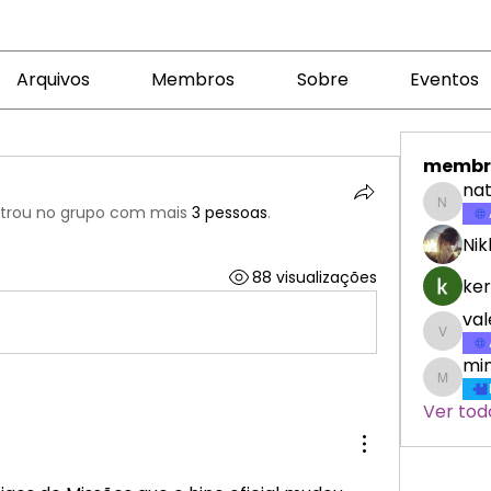
Arquivos
Membros
Sobre
Eventos
membr
nat
trou no grupo com mais
3 pessoas
.
nataly
Nik
88 visualizações
ker
va
valeri
min
minicr
Ver tod