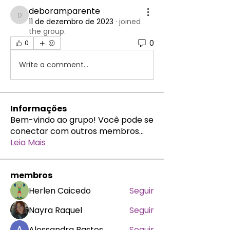
deboramparente
deboramparente
11 de dezembro de 2023
·
joined
the group.
0
0
Write a comment...
Informações
Bem-vindo ao grupo! Você pode se
conectar com outros membros
...
Leia Mais
membros
Herlen Caicedo
Seguir
Nayra Raquel
Seguir
Alessandra Bastos
Seguir