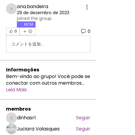
ana.bandeira
ana.bandeira
29 de dezembro de 2023
·
joined the group.
MCM
0
0
コメントを追加…
Informações
Bem-vindo ao grupo! Você pode se
conectar com outros membros
...
Leia Mais
membros
dinhasrl
Seguir
dinhasrl
Juciara Valasques
Seguir