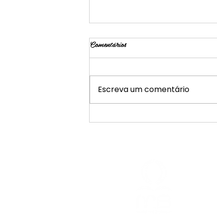
Comentários
Escreva um comentário
O poder libertador do “não”