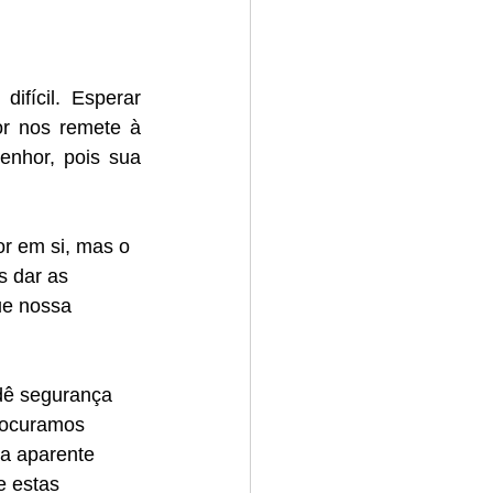
fícil. Esperar 
r nos remete à 
nhor, pois sua 
r em si, mas o 
s dar as 
ue nossa 
ê segurança 
rocuramos 
 a aparente 
 estas 