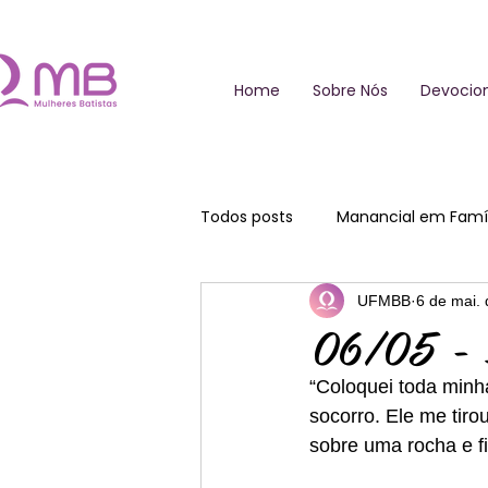
Home
Sobre Nós
Devocion
Todos posts
Manancial em Famíl
UFMBB
6 de mai.
06/05 - S
“Coloquei toda minh
socorro. Ele me tir
sobre uma rocha e f