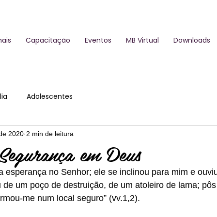
ais
Capacitação
Eventos
MB Virtual
Downloads
ia
Adolescentes
 de 2020
2 min de leitura
egurança em Deus
a esperança no Senhor; ele se inclinou para mim e ouviu
ou de um poço de destruição, de um atoleiro de lama; pô
irmou-me num local seguro” (vv.1,2).