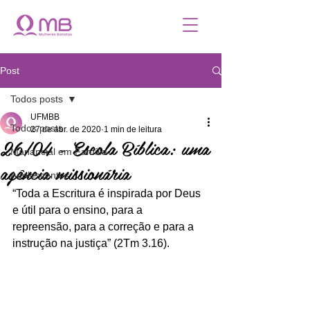
Post
Todos posts
UFMBB
Todos posts
27 de abr. de 2020
1 min de leitura
26/04 - Escola Bíblica: uma
Manancial em Família
agência missionária
Adolescentes
“Toda a Escritura é inspirada por Deus 
e útil para o ensino, para a
repreensão, para a correção e para a 
instrução na justiça” (2Tm 3.16).