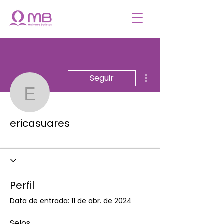
Mais ações
Seguir
ericasuares
ericasuares
MR
+
4
Perfil
Data de entrada: 11 de abr. de 2024
Selos