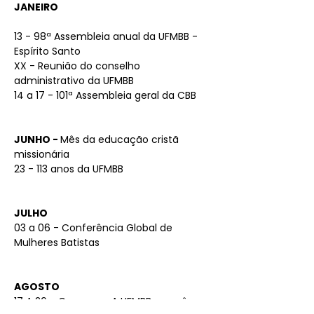
JANEIRO
13 - 98ª Assembleia anual da UFMBB -
Espírito Santo
XX - Reunião do conselho
administrativo da UFMBB
14 a 17 - 101ª Assembleia geral da CBB
JUNHO -
Mês da educação cristã
missionária
23 - 113 anos da UFMBB
JULHO
03 a 06 - Conferência Global de
Mulheres Batistas
AGOSTO
17 A 26 - Caravana: A UFMBB e você em