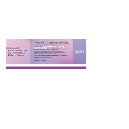
Era aluno? Acesse o seu curso (login)
Rua Uruguai, 514 - Tijuca - Rio de Janeiro,
RJ
(21) 2570.2848
|
0800 703 2848