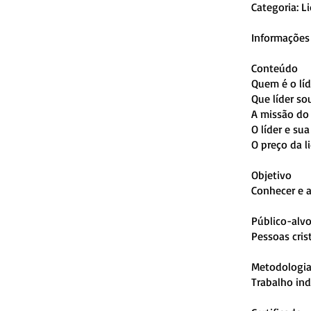
Categoria: L
Informações 
Conteúdo
Quem é o líd
Que líder so
A missão do 
O líder e su
O preço da l
Objetivo
Conhecer e a
Público-alv
Pessoas cris
Metodologi
Trabalho ind