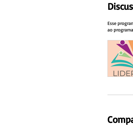
Discu
Esse program
ao programa
Compa