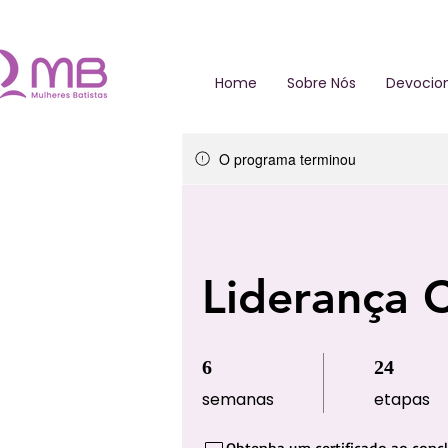
Home
Sobre Nós
Devocion
O programa terminou
Liderança C
6 semanas
24 etapas
6
24
semanas
etapas