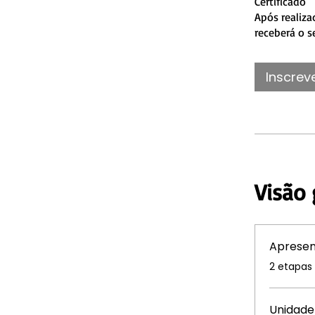
Certificado
Após realiza
receberá o s
Inscrev
Visão 
Aprese
.
2 etapas
Unidade 