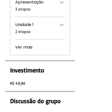
Apresentação
.
3 etapas
Unidade 1
.
2 etapas
Ver mais
Investimento
R$ 49,90
Discussão do grupo