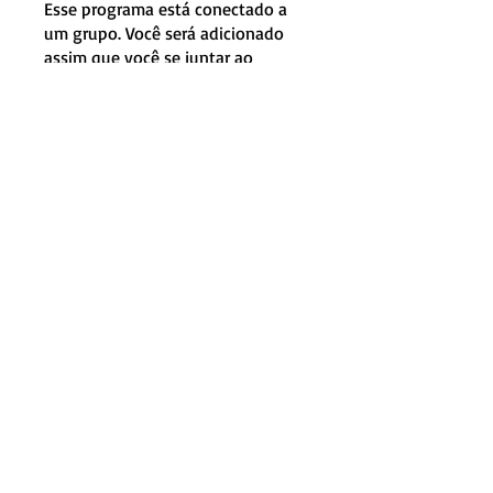
Esse programa está conectado a
um grupo. Você será adicionado
assim que você se juntar ao
programa.
Amigos de Missões
Público
•
297 membros