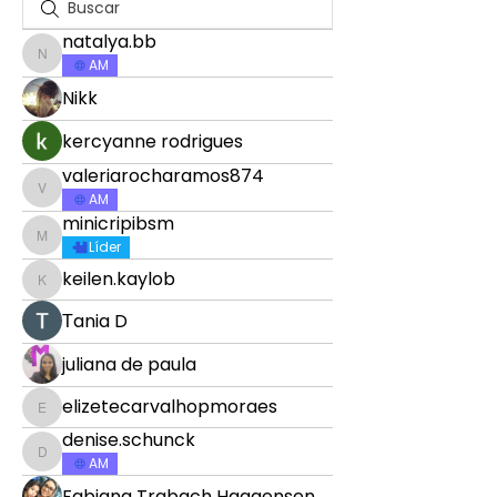
natalya.bb
natalya.bb
AM
Nikk
kercyanne rodrigues
valeriarocharamos874
valeriarocharamos874
AM
minicripibsm
minicripibsm
Líder
keilen.kaylob
keilen.kaylob
Тania D
juliana de paula
elizetecarvalhopmoraes
elizetecarvalhopmoraes
denise.schunck
denise.schunck
AM
Fabiana Trabach Haagensen