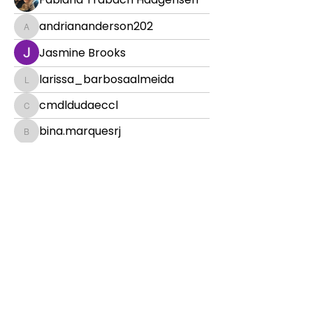
andriananderson202
andriananderson202
Jasmine Brooks
larissa_barbosaalmeida
larissa_barbosaalmeida
cmdldudaeccl
cmdldudaeccl
bina.marquesrj
bina.marquesrj
Jeff Hardy
Adriana Oliveira
AM
ingrede Lopes
ingrede Lopes
shirlei.mattossantos
shirlei.mattossantos