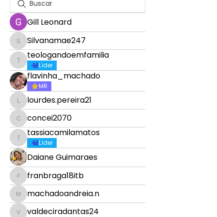
Gill Leonard
Silvanamae247
Silvanamae247
teologandoemfamilia
teologandoemfamilia
Líder
flavinha_machado
MR
lourdes.pereira21
lourdes.pereira21
concei2070
concei2070
tassiacamilamatos
tassiacamilamatos
Líder
Daiane Guimaraes
franbraga18itb
franbraga18itb
machadoandreia.n
machadoandreia.n
valdeciradantas24
valdeciradantas24