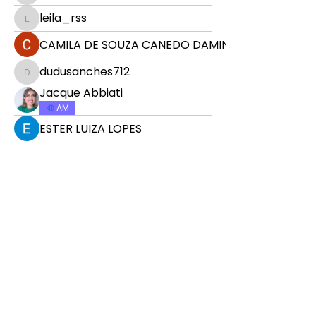
leila_rss
leila_rss
CAMILA DE SOUZA CANEDO DAMINELLI
dudusanches712
dudusanches712
Jacque Abbiati
AM
ESTER LUIZA LOPES
evanilzaprof
UFMBB
claudetedeoliveirapinto
claudetedeoliveirapinto
MR
Maria Emilia Arcanjo