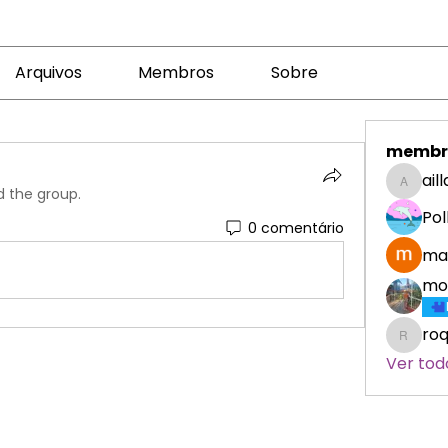
Arquivos
Membros
Sobre
membr
ail
aillater
d the group.
Pol
0 comentário
ma
mo
roq
roquel
Ver tod