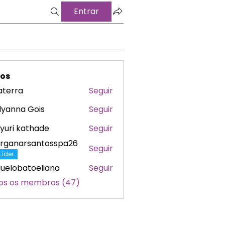
Entrar
os
laterra
Seguir
ra
lyanna Gois
Seguir
yuri kathade
Seguir
rganarsantosspa26
Seguir
Líder
uelobatoeliana
Seguir
obatoeliana
os os membros (47)