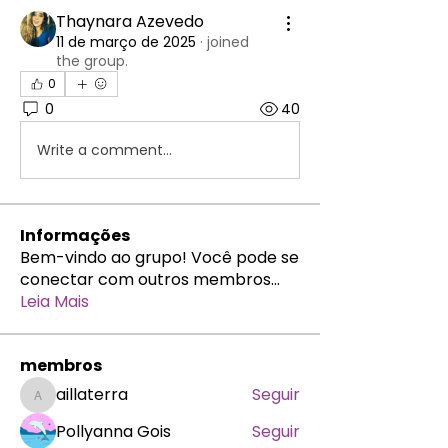
Thaynara Azevedo
11 de março de 2025
·
joined
the group.
0
0
40
Write a comment...
Informações
Bem-vindo ao grupo! Você pode se
conectar com outros membros
...
Leia Mais
membros
aillaterra
Seguir
aillaterra
Pollyanna Gois
Seguir