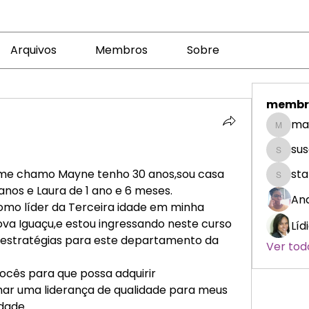
e
Arquivos
Membros
Sobre
membr
ma
magno
su
susana
me chamo Mayne tenho 30 anos,sou casa 
starbr
 anos e Laura de 1 ano e 6 meses.
Ana
omo líder da Terceira idade em minha 
Nova Iguaçu,e estou ingressando neste curso 
Líd
estratégias para este departamento da 
Ver tod
ocês para que possa adquirir 
r uma liderança de qualidade para meus 
dade.