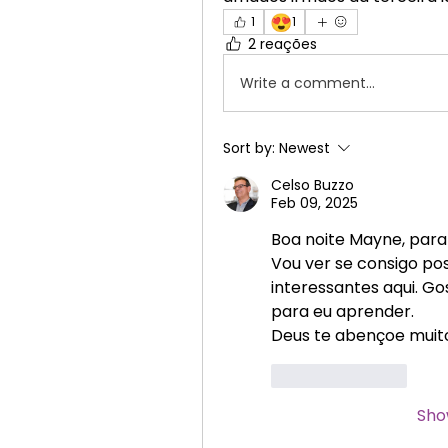
😍
1
1
2 reações
Write a comment...
Sort by:
Newest
Celso Buzzo
Feb 09, 2025
Boa noite Mayne, para
Vou ver se consigo po
interessantes aqui. G
para eu aprender. 
Deus te abençoe muit
Like
Reply
Sho