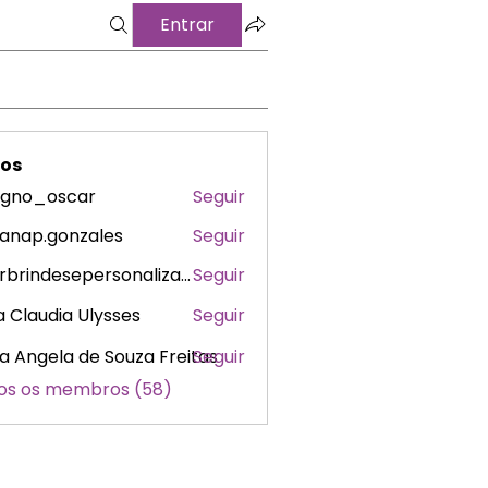
Entrar
os
gno_oscar
Seguir
_oscar
sanap.gonzales
Seguir
p.gonzales
starbrindesepersonalizados
Seguir
indesepersonalizados
 Claudia Ulysses
Seguir
ia Angela de Souza Freitas
Seguir
os os membros (58)