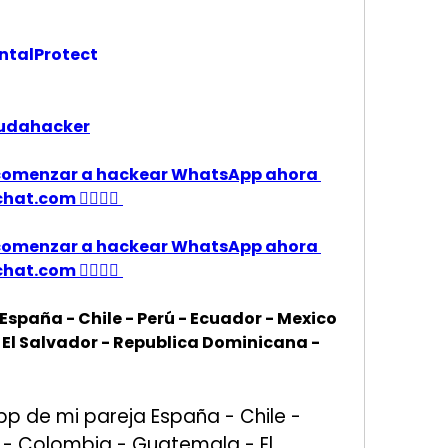
ntalProtect 
yudahacker
ra comenzar a hackear WhatsApp ahora 
t.com 👈🏻👈🏻
ra comenzar a hackear WhatsApp ahora 
t.com 👈🏻👈🏻
aña - Chile - Perú - Ecuador - Mexico 
El Salvador - Republica Dominicana - 
de mi pareja España - Chile - 
 - Colombia - Guatemala - El 