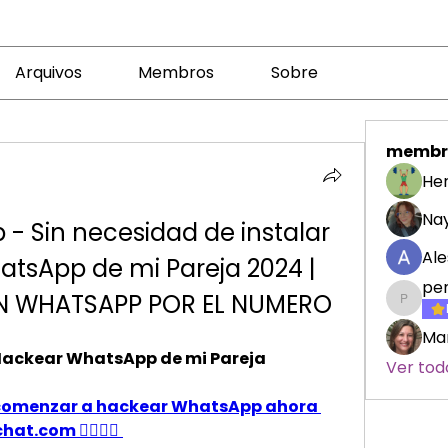
Arquivos
Membros
Sobre
membr
Her
Nay
 Sin necesidad de instalar 
Ale
atsApp de mi Pareja 2024 | 
pe
 WHATSAPP POR EL NUMERO
penelo
Mar
ackear WhatsApp de mi Pareja
Ver tod
ra comenzar a hackear WhatsApp ahora 
t.com 👈🏻👈🏻