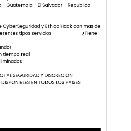
 - Guatemala - El Salvador - Republica 
de CyberSeguridad y EthicalHack con mas de 
es tipos servicios                          ¿Tiene 
            
                       
real                         
minados     
                     GARANTIZAMOS TOTAL SEGURIDAD Y DISCRECION                           
 EN TODOS LOS PAISES                          