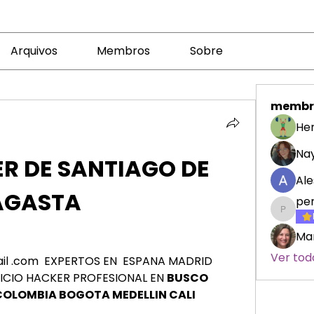
Arquivos
Membros
Sobre
membr
Her
Nay
 DE SANTIAGO DE 
Ale
AGASTA
pe
penelo
Mar
Ver tod
mail .com  EXPERTOS EN  ESPANA MADRID 
CIO HACKER PROFESIONAL EN 
BUSCO 
OLOMBIA BOGOTA MEDELLIN CALI 