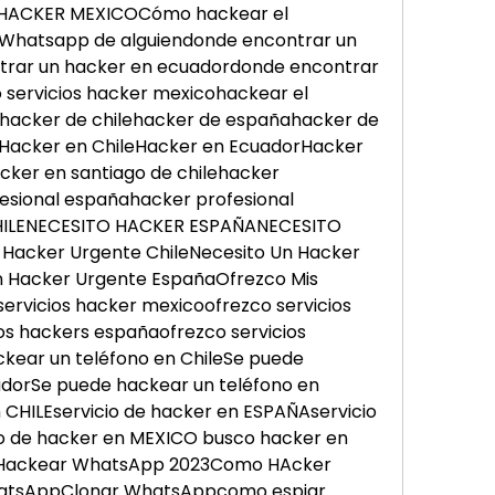
ACKER MEXICOCómo hackear el 
hatsapp de alguiendonde encontrar un 
trar un hacker en ecuadordonde encontrar 
servicios hacker mexicohackear el 
acker de chilehacker de españahacker de 
Hacker en ChileHacker en EcuadorHacker 
ker en santiago de chilehacker 
fesional españahacker profesional 
ILENECESITO HACKER ESPAÑANECESITO 
acker Urgente ChileNecesito Un Hacker 
 Hacker Urgente EspañaOfrezco Mis 
ervicios hacker mexicoofrezco servicios 
os hackers españaofrezco servicios 
ear un teléfono en ChileSe puede 
dorSe puede hackear un teléfono en 
 CHILEservicio de hacker en ESPAÑAservicio 
o de hacker en MEXICO busco hacker en 
rHackear WhatsApp 2023Como HAcker 
tsAppClonar WhatsAppcomo espiar 