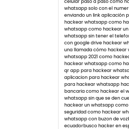
celular paso a paso cómo h
whatsapp solo con el nume
enviando un link aplicación
hackear whatsapp como hac
whatsapp como hackear un 
whatsapp sin tener el telef
con google drive hackear w
una llamada cómo hackear w
whatsapp 2021 como hackea
hackear whatsapp como hack
qr app para hackear whatsa
aplicacion para hackear w
para hackear whatsapp hack
bancaria como hackear el w
whatsapp sin que se den cue
hackear un whatsapp como h
seguridad como hackear wh
whatsapp con buzon de vozb
ecuadorbusco hacker en e