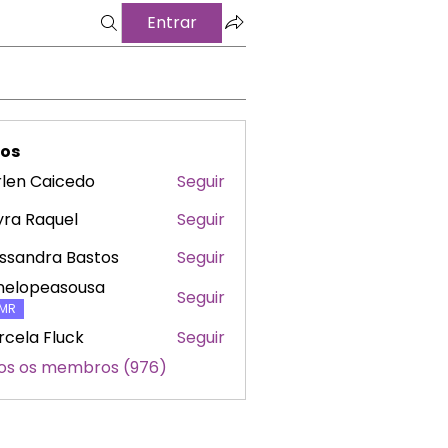
Entrar
os
len Caicedo
Seguir
ra Raquel
Seguir
ssandra Bastos
Seguir
nelopeasousa
Seguir
peasousa
MR
cela Fluck
Seguir
os os membros (976)