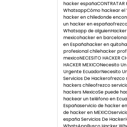
hacker españaCONTRATAR H
WhatsappCómo hackear el W
hacker en chiledonde encon
un hacker en españaofrezco 
Whatsapp de alguienHackerh
mexicohacker en barcelona
en Españahacker en quitohac
profesional chilehacker pro
mexicoNECESITO HACKER CH
HACKER MEXICONecesito Un H
Urgente EcuadorNecesito Un
Servicios De Hackerofrezco s
hackers chileofrezco servici
hackers MexicoSe puede hack
hackear un teléfono en Ecua
Españaservicio de hacker en
de hacker en MEXICOservici
españa Servicios De Hacke
WhatsAppBusco Hacker Wha