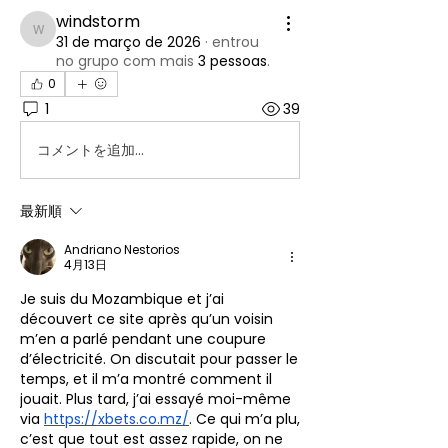
windstorm
windstorm
31 de março de 2026
·
entrou
no grupo com mais
3 pessoas
.
0
1
39
コメントを追加…
最新順
Andriano Nestorios
4月13日
Je suis du Mozambique et j’ai 
découvert ce site après qu’un voisin 
m’en a parlé pendant une coupure 
d’électricité. On discutait pour passer le 
temps, et il m’a montré comment il 
jouait. Plus tard, j’ai essayé moi-même 
via 
https://xbets.co.mz/
. Ce qui m’a plu, 
c’est que tout est assez rapide, on ne 