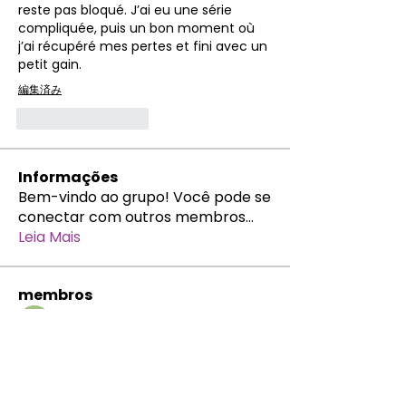
reste pas bloqué. J’ai eu une série 
compliquée, puis un bon moment où 
j’ai récupéré mes pertes et fini avec un 
petit gain.
編集済み
いいね！
返信
Informações
Bem-vindo ao grupo! Você pode se
conectar com outros membros
...
Leia Mais
membros
Herlen Caicedo
Seguir
Nayra Raquel
Seguir
Alessandra Bastos
Seguir