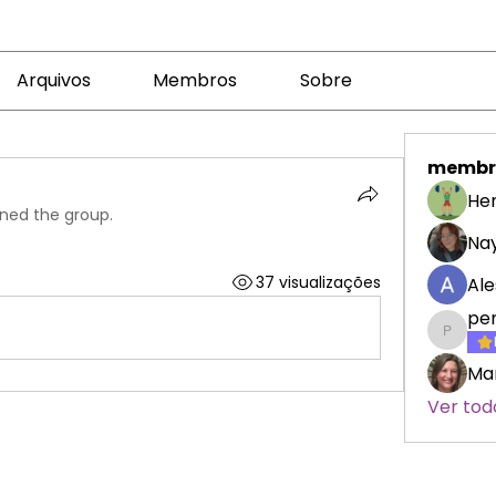
Arquivos
Membros
Sobre
membr
Her
ined the group.
Nay
37 visualizações
Ale
pe
penelo
Mar
Ver tod