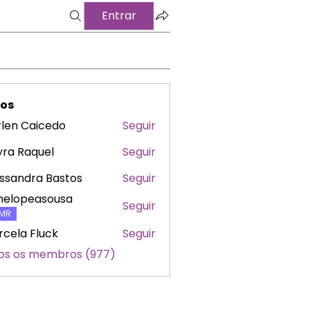
Entrar
os
len Caicedo
Seguir
ra Raquel
Seguir
ssandra Bastos
Seguir
nelopeasousa
Seguir
peasousa
MR
cela Fluck
Seguir
os os membros (977)