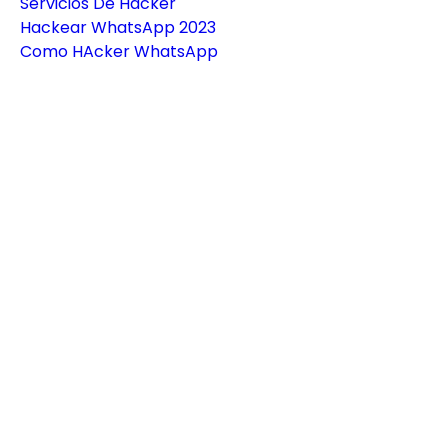
Servicios De Hacker
Hackear WhatsApp 2023
Como HAcker WhatsApp
Busco Hacker WhatsApp
Clonar WhatsApp
como espiar whatsapp de mi novia
como espiar whatsapp
como ver el historial de whatsapp 
eliminado
hackear whatsapp sin codigo
espiar whatsapp de otra persona
hackear whatsapp de mi pareja
como hackear un numero de 
whatsapp
como clonar whatsapp
hackeo de whatsapp
hacker de whatsapp
como ver whatsapp de otro movil
duplicador de whatsapp