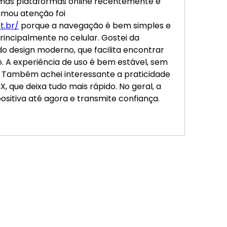
mas plataformas online recentemente e 
uma delas que me chamou atenção foi 
t.br/
 porque a navegação é bem simples e 
rincipalmente no celular. Gostei da 
do design moderno, que facilita encontrar 
 A experiência de uso é bem estável, sem 
 Também achei interessante a praticidade 
, que deixa tudo mais rápido. No geral, a 
ositiva até agora e transmite confiança.
© 2026 por Mulhere
Missionária Batista
CNPJ: 33.973.553/
Rua Uruguai, 514 
RJ