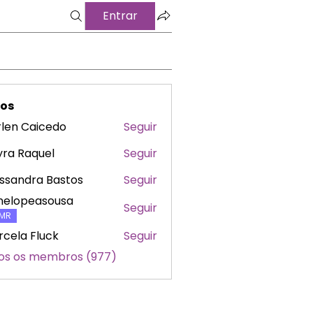
Entrar
os
len Caicedo
Seguir
ra Raquel
Seguir
ssandra Bastos
Seguir
nelopeasousa
Seguir
peasousa
MR
cela Fluck
Seguir
os os membros (977)