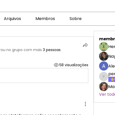
Arquivos
Membros
Sobre
membr
Her
rou no grupo com mais
3 pessoas
.
Nay
58 visualizações
Ale
pe
penelo
Mar
Ver tod