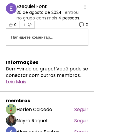
Ezequiel Font
30 de agosto de 2024
·
entrou
no grupo com mais
4 pessoas
.
0
0
Напишете коментар...
Informações
Bem-vindo ao grupo! Você pode se
conectar com outros membros
...
Leia Mais
membros
Herlen Caicedo
Seguir
Nayra Raquel
Seguir
Alessandra Bastos
Seguir