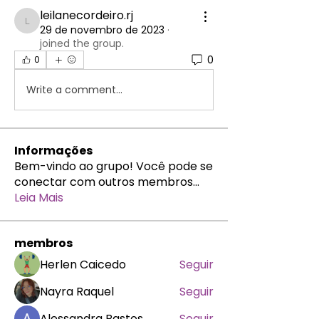
leilanecordeiro.rj
leilanecordeiro.rj
29 de novembro de 2023
·
joined the group.
0
0
Write a comment...
Informações
Bem-vindo ao grupo! Você pode se
conectar com outros membros
...
Leia Mais
membros
Herlen Caicedo
Seguir
Nayra Raquel
Seguir
Alessandra Bastos
Seguir