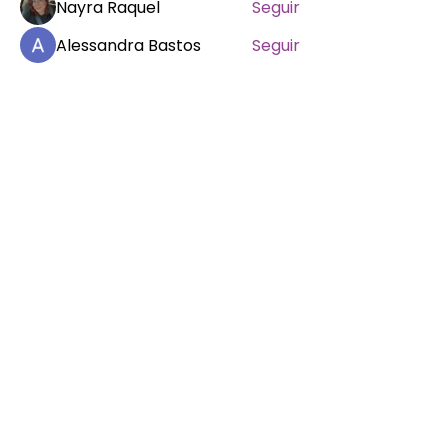
Nayra Raquel
Seguir
Alessandra Bastos
Seguir
penelopeasousa
Seguir
penelopeasousa
MR
Marcela Fluck
Seguir
Ver todos os membros (977)
Rua Uruguai, 514 - Tijuca - Rio de Janeiro,
RJ
(21) 2570.2848
|
0800 703 2848
© 2026 por Mulheres Batistas | União Feminina
Missionária Batista do Brasil
CNPJ:
33.973.553
/0001-80