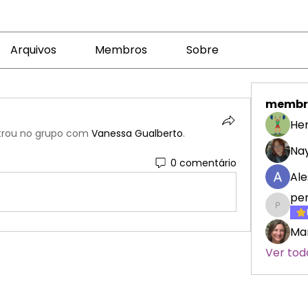
Arquivos
Membros
Sobre
membr
Her
trou no grupo com
Vanessa Gualberto
.
Nay
0 comentário
Ale
pe
penelo
Mar
Ver tod