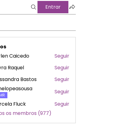
Entrar
os
len Caicedo
Seguir
ra Raquel
Seguir
ssandra Bastos
Seguir
nelopeasousa
Seguir
peasousa
MR
cela Fluck
Seguir
os os membros (977)