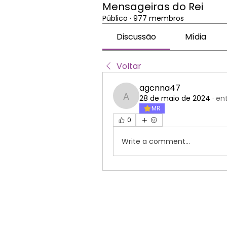
Mensageiras do Rei
Público
·
977 membros
Discussão
Mídia
Voltar
agcnna47
28 de maio de 2024
·
en
agcnna47
MR
0
Write a comment...