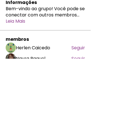
Informações
Bem-vindo ao grupo! Você pode se
conectar com outros membros
...
Leia Mais
membros
Herlen Caicedo
Seguir
Nayra Raquel
Seguir
Alessandra Bastos
Seguir
penelopeasousa
Seguir
penelopeasousa
MR
Marcela Fluck
Seguir
Ver todos os membros (977)