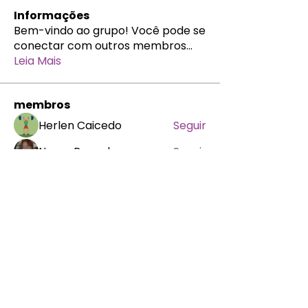
Informações
Bem-vindo ao grupo! Você pode se
conectar com outros membros
...
Leia Mais
membros
Herlen Caicedo
Seguir
Nayra Raquel
Seguir
Alessandra Bastos
Seguir
penelopeasousa
Seguir
penelopeasousa
MR
Marcela Fluck
Seguir
Ver todos os membros (977)