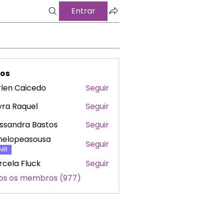
Entrar
os
len Caicedo
Seguir
ra Raquel
Seguir
ssandra Bastos
Seguir
nelopeasousa
Seguir
peasousa
MR
cela Fluck
Seguir
os os membros (977)