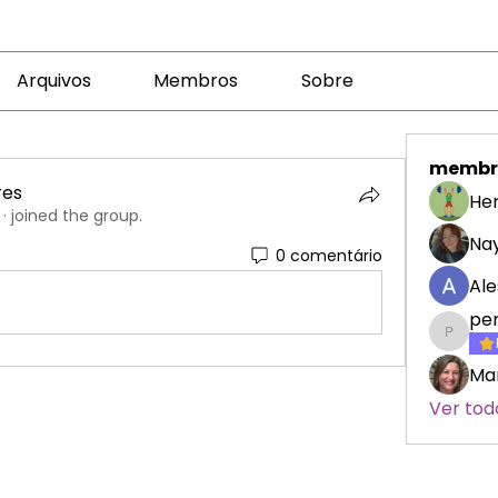
Arquivos
Membros
Sobre
membr
res
Her
·
joined the group.
Nay
0 comentário
Ale
pe
penelo
Mar
Ver tod