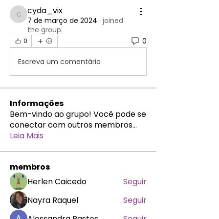
cyda_vix
cyda_vix
7 de março de 2024
·
joined
the group.
0
0
Escreva um comentário
Informações
Bem-vindo ao grupo! Você pode se
conectar com outros membros
...
Leia Mais
membros
Herlen Caicedo
Seguir
Nayra Raquel
Seguir
Alessandra Bastos
Seguir