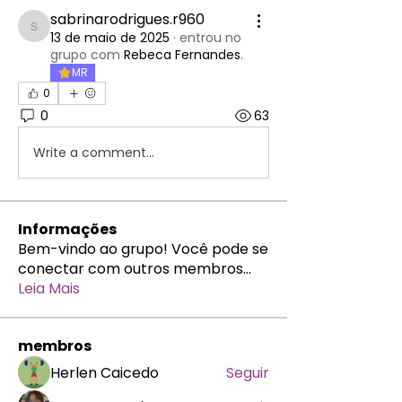
sabrinarodrigues.r960
sabrinarodrigues.r960
13 de maio de 2025
·
entrou no
grupo com
Rebeca Fernandes
.
MR
0
0
63
Write a comment...
Informações
Bem-vindo ao grupo! Você pode se
conectar com outros membros
...
Leia Mais
membros
Herlen Caicedo
Seguir