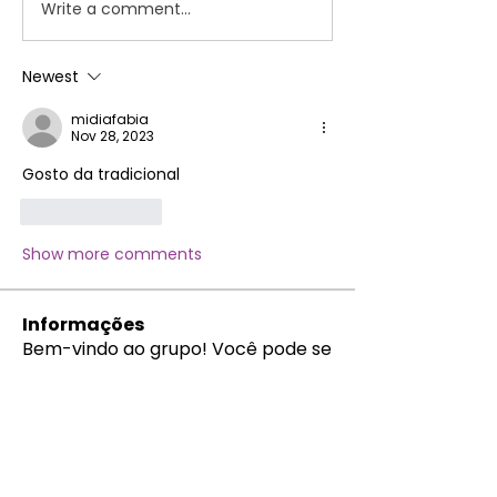
Write a comment...
Newest
midiafabia
Nov 28, 2023
Gosto da tradicional 
Like
Reply
Show more comments
Informações
Bem-vindo ao grupo! Você pode se
conectar com outros membros
...
Leia Mais
membros