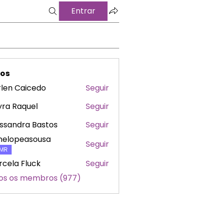
Entrar
os
len Caicedo
Seguir
ra Raquel
Seguir
ssandra Bastos
Seguir
nelopeasousa
Seguir
peasousa
MR
cela Fluck
Seguir
os os membros (977)