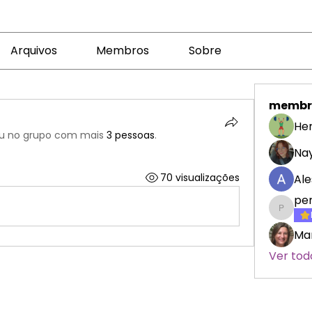
Arquivos
Membros
Sobre
membr
Her
u no grupo com mais
3 pessoas
.
Nay
70 visualizações
Ale
pe
penelo
Mar
Ver tod