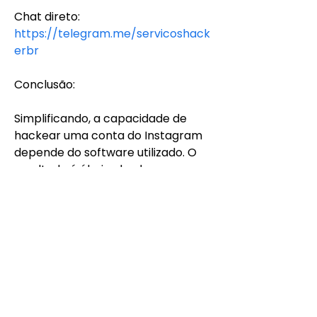
Chat direto:
https://telegram.me/servicoshack
erbr
Conclusão:
Simplificando, a capacidade de 
hackear uma conta do Instagram 
depende do software utilizado. O 
resultado é óbvio, desde que o 
software seja atualizado 
regularmente. Endereço IP, VPN, 
inovação e participação são outros 
parâmetros que me preocupam. 
Quando a senha cobre seus 
recursos de proteção, nossa 
empresa pode dizer que hackear o 
Instagram se torna menos difícil. 