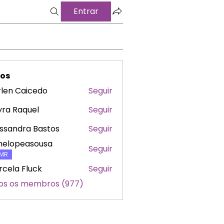
Entrar
os
len Caicedo
Seguir
ra Raquel
Seguir
ssandra Bastos
Seguir
nelopeasousa
Seguir
peasousa
MR
cela Fluck
Seguir
os os membros (977)