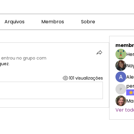
Arquivos
Membros
Sobre
membr
Her
·
entrou no grupo com
iguez
.
Nay
Ale
101 visualizações
pe
penelo
Mar
Ver tod