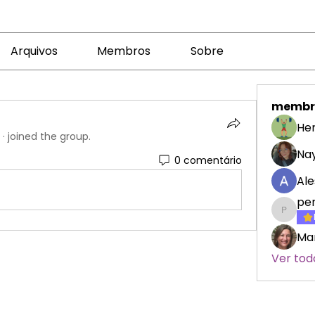
Arquivos
Membros
Sobre
membr
Her
·
joined the group.
Nay
0 comentário
Ale
pe
penelo
Mar
Ver tod