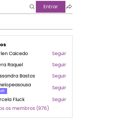
Entrar
os
len Caicedo
Seguir
ra Raquel
Seguir
ssandra Bastos
Seguir
nelopeasousa
Seguir
peasousa
MR
cela Fluck
Seguir
os os membros (976)