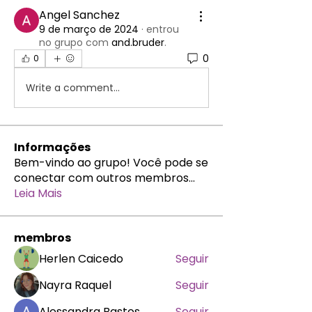
Angel Sanchez
9 de março de 2024
·
entrou
no grupo com
and.bruder
.
0
0
Write a comment...
Informações
Bem-vindo ao grupo! Você pode se
conectar com outros membros
...
Leia Mais
membros
Herlen Caicedo
Seguir
Nayra Raquel
Seguir
Alessandra Bastos
Seguir