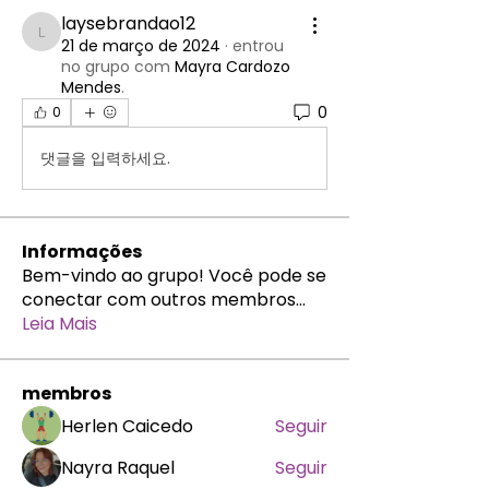
laysebrandao12
laysebrandao12
21 de março de 2024
·
entrou
no grupo com
Mayra Cardozo
Mendes
.
0
0
댓글을 입력하세요.
Informações
Bem-vindo ao grupo! Você pode se
conectar com outros membros
...
Leia Mais
membros
Herlen Caicedo
Seguir
Nayra Raquel
Seguir