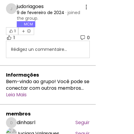
judoriagoes
judoriagoes
9 de fevereiro de 2024
·
joined
the group.
MCM
1
1
0
Rédigez un commentaire...
Informações
Bem-vindo ao grupo! Você pode se
conectar com outros membros
...
Leia Mais
membros
dinhasrl
Seguir
dinhasrl
Juciara Valasques
Seguir