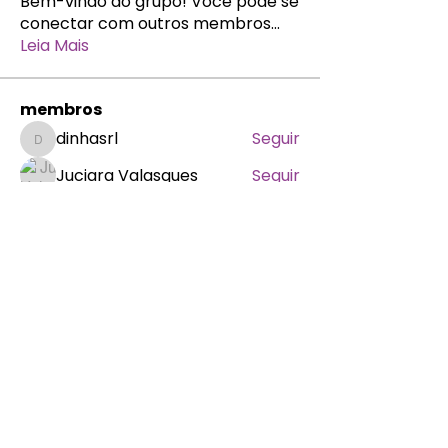
Bem-vindo ao grupo! Você pode se
conectar com outros membros
...
Leia Mais
membros
dinhasrl
Seguir
dinhasrl
Juciara Valasques
Seguir
neideassis06
Seguir
neideassis06
carlabrito661
Seguir
carlabrito661
fabithaiza
Seguir
fabithaiza
MCM
Ver todos os membros (221)