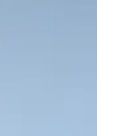
melhor que remediar”. Então, desde pequeno
o ser humano pode ser ensinado a dizer
“não” ao mal