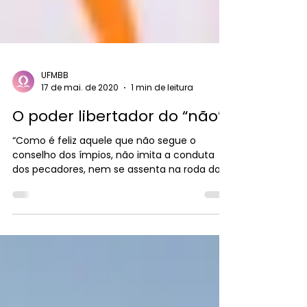
UFMBB
17 de mai. de 2020
1 min de leitura
O poder libertador do “não”
“Como é feliz aquele que não segue o
conselho dos ímpios, não imita a conduta
dos pecadores, nem se assenta na roda dos
zombadores!” (v.1). Salmos 1.1-2 – 169 cc O
mundo está repleto de pessoas aprisionadas.
Desde crianças, elas aprendem maus
hábitos, adquirem vícios e repetem os
mesmos pecados de seus pais e familiares.
Certo ditado popular afirma que “prevenir é