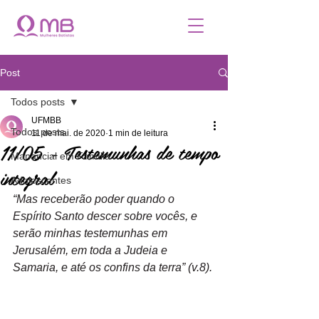
Post
Todos posts
UFMBB
Todos posts
11 de mai. de 2020
1 min de leitura
11/05 - Testemunhas de tempo
Manancial em Família
integral
Adolescentes
“Mas receberão poder quando
o
Espírito Santo descer sobre vocês,
e
serão minhas testemunhas em 
Jerusalém, em toda
a
Judeia
e
Samaria,
e
até os confins da terra” (v.8).