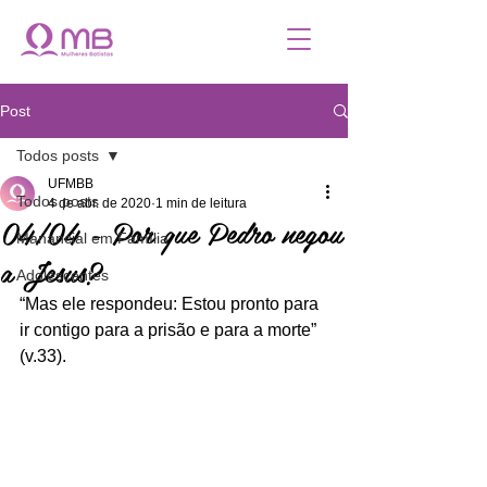
Post
Todos posts
UFMBB
Todos posts
4 de abr. de 2020
1 min de leitura
04/04 - Por que Pedro negou
Manancial em Família
a Jesus?
Adolescentes
“Mas ele respondeu: Estou pronto para 
ir contigo para a prisão e para a morte” 
(v.33). 