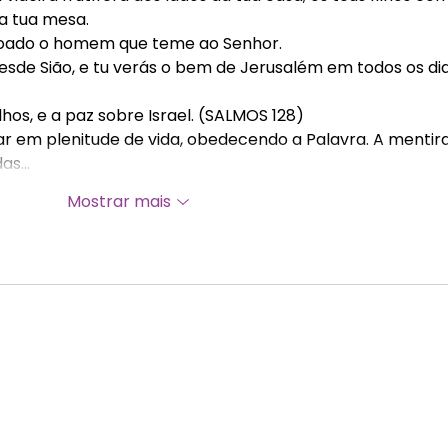
da tua mesa.
çoado o homem que teme ao Senhor.
sde Sião, e tu verás o bem de Jerusalém em todos os dia
filhos, e a paz sobre Israel. (SALMOS 128)
r em plenitude de vida, obedecendo a Palavra. A mentira
das…
Mostrar mais
© 2026 por Mulhere
Missionária Batista
CNPJ: 33.973.553/
Rua Uruguai, 514 
RJ