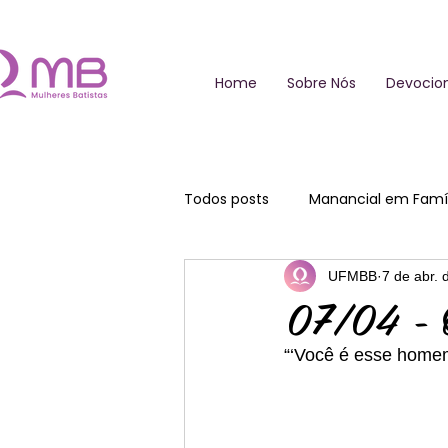
Home
Sobre Nós
Devocion
Todos posts
Manancial em Famíl
UFMBB
7 de abr. 
07/04 - O
“‘Você é esse homem!