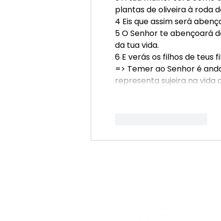
plantas de oliveira à roda 
4 Eis que assim será aben
5 O Senhor te abençoará de
da tua vida.
6 E verás os filhos de teus 
=> Temer ao Senhor é anda
representa sujeira na vida 
Curtir
Responder