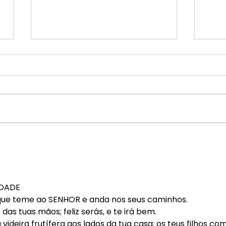
28/0
29/04 - A missão de todo
cristão
DADE
que teme ao SENHOR e anda nos seus caminhos.
das tuas mãos; feliz serás, e te irá bem.
videira frutífera aos lados da tua casa; os teus filhos co