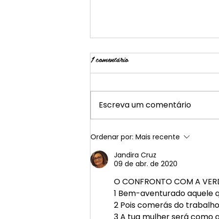
1 comentário
30/04 - Legado
Escreva um comentário
Ordenar por:
Mais recente
Jandira Cruz
09 de abr. de 2020
O CONFRONTO COM A VER
1 Bem-aventurado aquele 
2 Pois comerás do trabalho 
3 A tua mulher será como a 