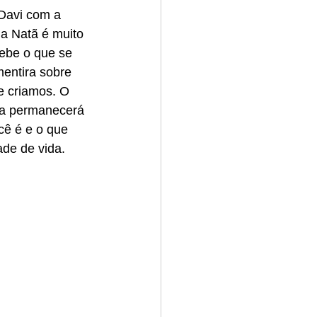
 Davi com a 
 a Natã é muito 
ebe o que se 
entira sobre 
e criamos. O 
ra permanecerá 
cê é e o que 
ade de vida.