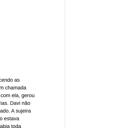
ncendo as 
vem chamada 
com ela, gerou 
ias. Davi não 
do. A sujeira 
o estava 
abia toda 