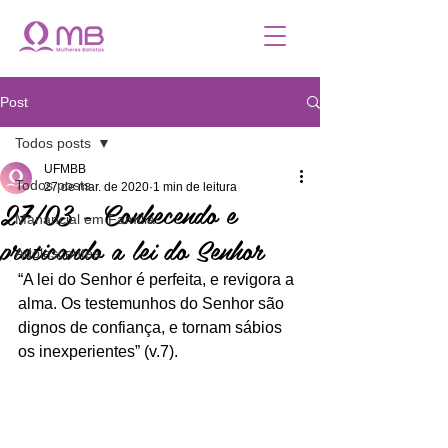
Post
Todos posts
UFMBB
Todos posts
27 de mar. de 2020
1 min de leitura
27/03 - Conhecendo e
Manancial em Família
praticando a lei do Senhor
Adolescentes
“A lei do Senhor é perfeita, e revigora a 
alma. Os testemunhos do Senhor são 
dignos de confiança, e tornam sábios 
os inexperientes” (v.7).