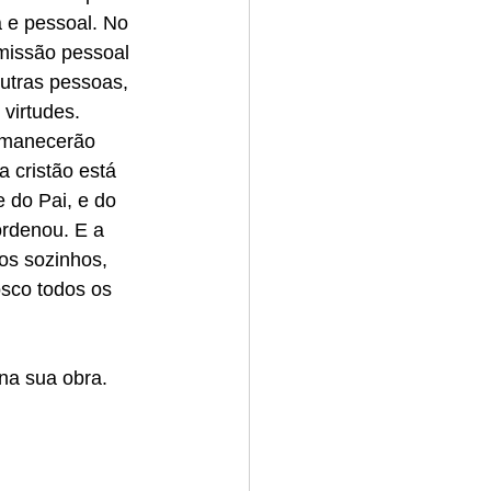
 e pessoal. No 
missão pessoal 
utras pessoas, 
virtudes. 
rmanecerão 
 cristão está 
 do Pai, e do 
ordenou. E a 
os sozinhos, 
osco todos os 
na sua obra.