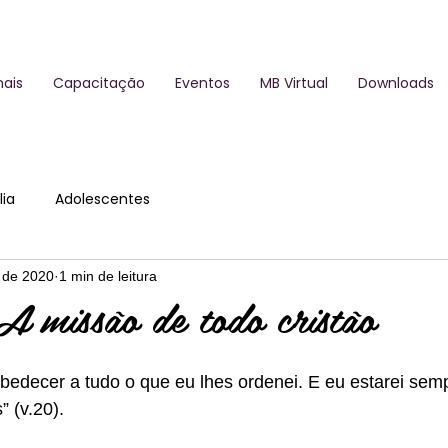
ais
Capacitação
Eventos
MB Virtual
Downloads
ia
Adolescentes
. de 2020
1 min de leitura
 missão de todo cristão
obedecer a tudo o que eu lhes ordenei. E eu estarei sem
” (v.20).