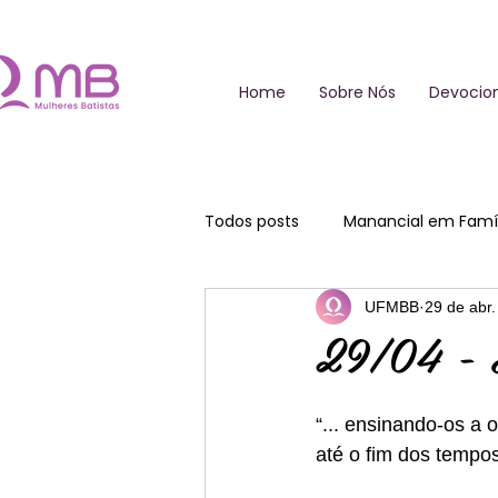
Home
Sobre Nós
Devocion
Todos posts
Manancial em Famíl
UFMBB
29 de abr
29/04 - A
“... ensinando-os a 
até o fim dos tempos