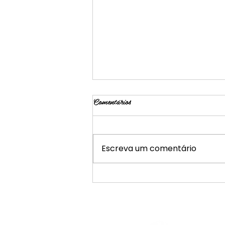
Comentários
30/04 - Legado
Escreva um comentário