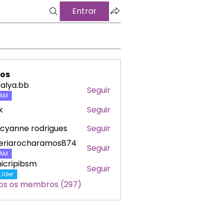
Entrar
os
alya.bb
Seguir
a.bb
AM
k
Seguir
cyanne rodrigues
Seguir
leriarocharamos874
Seguir
arocharamos874
AM
icripibsm
Seguir
ipibsm
Líder
os os membros (297)