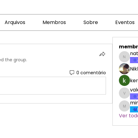
Arquivos
Membros
Sobre
Eventos
membr
nat
ed the group.
nataly
Nik
0 comentário
ker
va
valeri
min
minicr
Ver tod