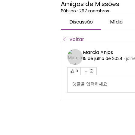
Amigos de Missões
Público
·
297 membros
Discussão
Mídia
Voltar
Marcia Anjos
15 de julho de 2024
·
join
0
댓글을 입력하세요.