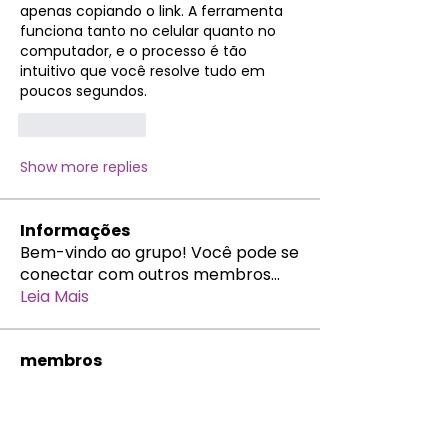
apenas copiando o link. A ferramenta 
funciona tanto no celular quanto no 
computador, e o processo é tão 
intuitivo que você resolve tudo em 
poucos segundos.
Like
Reply
Show more replies
Informações
Bem-vindo ao grupo! Você pode se
conectar com outros membros
...
Leia Mais
membros
natalya.bb
Seguir
natalya.bb
AM
Nikk
Seguir