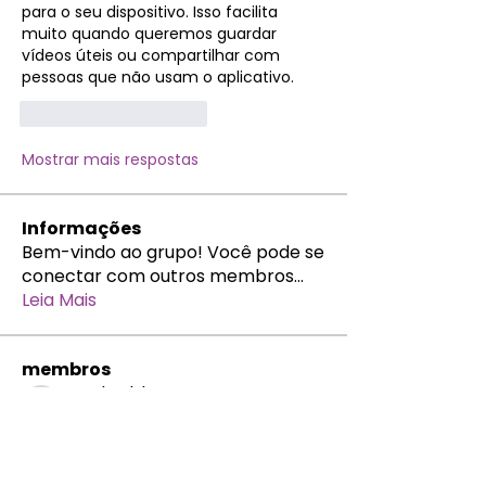
para o seu dispositivo. Isso facilita 
muito quando queremos guardar 
vídeos úteis ou compartilhar com 
pessoas que não usam o aplicativo.
Curtir
Responder
Mostrar mais respostas
Informações
Bem-vindo ao grupo! Você pode se
conectar com outros membros
...
Leia Mais
membros
natalya.bb
Seguir
natalya.bb
AM
Nikk
Seguir