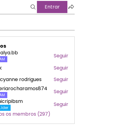
Entrar
os
alya.bb
Seguir
a.bb
AM
k
Seguir
cyanne rodrigues
Seguir
leriarocharamos874
Seguir
arocharamos874
AM
icripibsm
Seguir
ipibsm
Líder
os os membros (297)