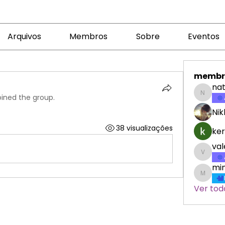
Arquivos
Membros
Sobre
Eventos
membr
nat
oined the group.
nataly
Nik
38 visualizações
ker
va
valeri
min
minicr
Ver tod